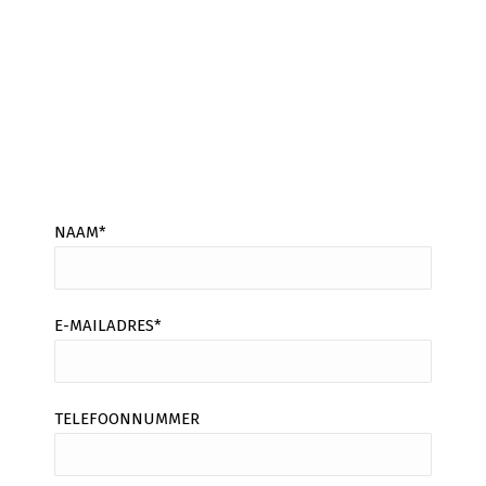
Wij adviseren u gratis!
Bent u al klant? Neem contact op
met onze
klantenservice onder contact
.
NAAM*
E-MAILADRES*
TELEFOONNUMMER